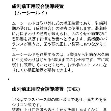
歯列矯正用咬合誘導装置
（ムーシールド）
ムーシールドは取り外し式の矯正装置であり、乳歯列
期の受け口（反対咬合）の治療に使用します。装着時
にお口まわりの筋肉が鍛えられ、舌のくせや歯並びに
悪影響を及ぼす習慣を改善へと導きます。筋機能のバ
ランスが整うと、歯や顎の正しい発育にもつながりま
す。
ムーシールドを適用するのは、3歳頃から乳歯が永久歯
に生え替わりはじめる6歳頃までのお子様です。主に就
寝中に装着していただくため、お子様のストレスにな
りにくい矯正治療が期待できます。
歯列矯正用咬合誘導装置（T4K）
T4Kはマウスピース型の矯正装置であり、弾力のある
シリコン製です。
装着により口呼吸や舌のくせを改善しやすくなり、鼻